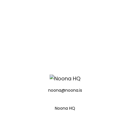
noona@noona.is
Noona HQ